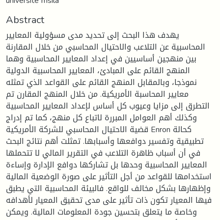
université msila
Abstract
يهدف هذا البحث إلى تحديد مدى مسؤولية المعايير
المحاسبية عن التلاعب والاحتيال المحاسبي من خلال المقارنة
بين منهجين أساسيين في إعداد المعايير المحاسبية وهما
المنهج القائم على المبادئ، المعايير المحاسبية الدولية
نموذجا، وبالمقابل المنهج القائم على القواعد الذي تمثله
معايير المحاسبة الأمريكية. من خلال المنهج المقارن تم
التطرق إلى مزايا وعيوب كل أساس لإعداد المعايير المحاسبية
وكذلك أهم العوامل المبررة لاتباع كل منهج، كما تم إدراج
قضية الاحتيال المحاسبي للشركة الأمريكية Enron كحالة
تطبيقية وتفسير دوافعها وأسبابها. تمثلت أهم نتائج البحث
في أن أسباب ظاهرة التلاعب في التقرير المالي لا تتحملها
المعايير المحاسبية وحدها بل تشاركها دوافع الإدارة وإساءة
استخدامها للقواعد من أجل التأثير على صورة الوضعية المالية
وإظهارها بشكل مخالف للواقع. فالبيئة المحاسبية التي يطبق
فيها المعيار تكون ذات تأثير على مدى تحقيق المعيار لأهدافه
وخاصة ما يتعلق بتحسين جودة المعلومات المالية. ويمكن