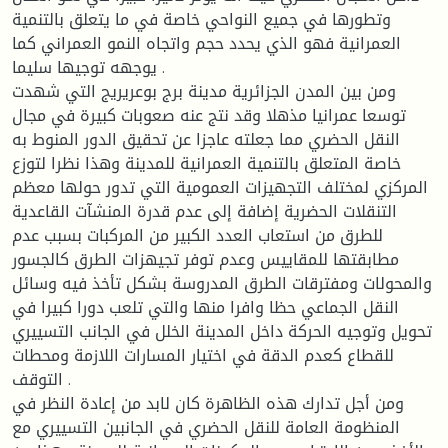
وتطورها في جميع النواحي خاصة في ما يتعلق بالتنمية
العمرانية فهو الذي يحدد حجم واتجاه النمو العمراني كما
يوجهه توجيها سليما .
ومن بين المدن الجزائرية مدينة برج بوعريريج التي شهدت
توسعا عمرانيا مذهلا وقد نتج عنه صعوبات كبيرة في مجال
النقل الحضري مما جعلته عاجزا عن تحقيق الدور المنوط به
خاصة المتعلق بالتنمية العمرانية للمدينة وهذا نظرا لتوزع
المركزي لمختلف التجهيزات العمومية التي تدور حولها معظم
التنقلات الحضرية إضافة إلى عدم قدرة المنشآت القاعدية
للطرق من استعاب العدد الكبير من المركبات بسبب عدم
مطابقتها للمقاييس وعدم توفر تجيهزات الطرق كالجسور
والمحولات ومفترقات الطرق المدروسة بشكل تأخذ فيه وسائل
النقل الجماعي حظا وافرا منها والتي تلعب دورا كبيرا في
تحويل وتوجيه الحركة داخل المدينة الخلل في الجانب التسييري
للقطاع كعدم الدقة في اختيار المسارات اللازمة ومحطات
التوقف .
ومن أجل تدارك هذه الظاهرة كان لابد من إعادة النظر في
المنظومة العامة للنقل الحضري في الجانبين التسييري مع