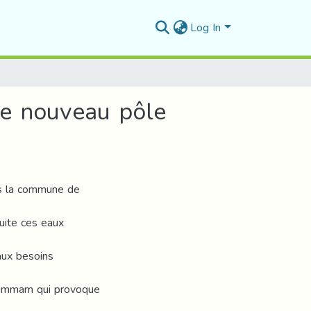
Log In
le nouveau pôle
ans la commune de
suite ces eaux
aux besoins
oummam qui provoque