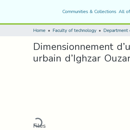
Communities & Collections
All o
Home
Faculty of technology
Department o
Dimensionnement d’un
urbain d’Ighzar Ouzar
Loading...
Files