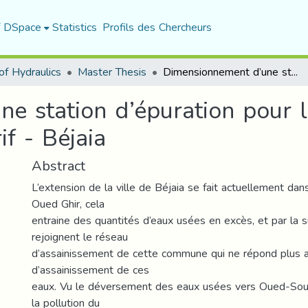
f DSpace
Statistics
Profils des Chercheurs
f Hydraulics
Master Thesis
Dimensionnement d’une station d’épuration pour le nouveau pôle urbain d’Ighzar Ouzarif - Béjaia
e station d’épuration pour 
if - Béjaia
Abstract
L’extension de la ville de Béjaia se fait actuellement d
Oued Ghir, cela
entraine des quantités d’eaux usées en excès, et par la 
rejoignent le réseau
d’assainissement de cette commune qui ne répond plus 
d’assainissement de ces
eaux. Vu le déversement des eaux usées vers Oued-S
la pollution du