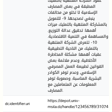
عقود الشركة المنتهية بالتمليك
المطبقة في بعض المصارف
الإسلامية لا تخلو من مخالفات
ينبغي تصحيحها. 9- للتمويل
بالمشاركة المنتهية بالتمليك ميزات
أهمها: تحقيق عدالة التوزيع,
والمساهمة في التنمية الاقتصادية.
10- تتعرض الشركة المنتهية
بالتمليك من الناحية التطبيقية
عقبات أهمها: مشكلة المخاطرة
الأخلاقية, وعدم ملائمة بعض
القوانين لطبيعة العمل المصرفي
الإسلامي, وعدم توفر الكوادر
البشرية المناسبة, وصعوبة توفر
المعلومات عن المتعاملين مع
المصارف.
https://depot.univ-
dc.identifier.uri
msila.dz/handle/123456789/31074