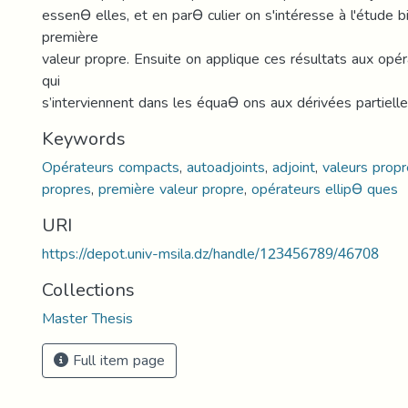
essenƟ elles, et en parƟ culier on s'intéresse à l'étude b
première
valeur propre. Ensuite on applique ces résultats aux opé
qui
s’interviennent dans les équaƟ ons aux dérivées partielle
Keywords
Opérateurs compacts
,
autoadjoints
,
adjoint
,
valeurs prop
propres
,
première valeur propre
,
opérateurs ellipƟ ques
URI
https://depot.univ-msila.dz/handle/123456789/46708
Collections
Master Thesis
Full item page