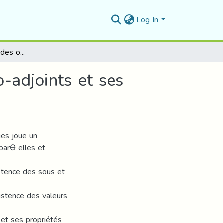
Log In
Les valeurs propres des opérateurs compacts auto-adjoints et ses applications aux EDP
-adjoints et ses
ues joue un
parƟ elles et
istence des sous et
istence des valeurs
et ses propriétés