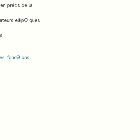
ien précis de la
rateurs ellipƟ ques
s.
res
,
foncƟ ons