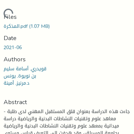
ding...
Files
(1.07 MB)
المذكرة.pdf
Date
2021-06
Authors
قويدري, أسامة سليم
بن نويوة, يونس
د.مرنيز, أمينة
Abstract
- جاءت هذه الدراسة بعنوان قلق المستقبل المهني لدى طلبة
معاهد علوم وتقنيات النشاطات البدنية والرياضية دراسة
ميدانية بمعهد علوم وتقنيات النشاطات البدنية والرياضية
بجامعة المسيلة-، وقد هدفت إلى التعرف قياس مستوى