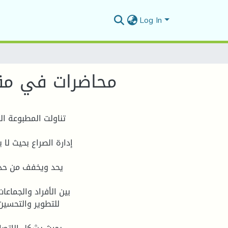
Log In
محاضرات في مقي
تناولت المطبوعة ال
إدارة الصراع بحیث لا
یحد ویخفف من حدة 
بین الأفراد والجماع
للتطویر والتحسین 