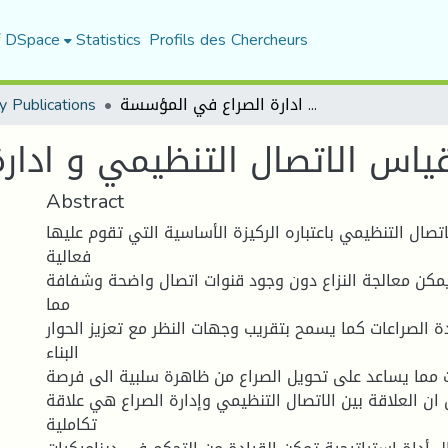
f DSpace
Statistics
Profils des Chercheurs
محاضرات في مقياس الاتصال التنظيمي و ادارة الصراع في المؤسسة
y Publications
اس الاتصال التنظيمي و ادار
Abstract
اتصال التنظیمي باعتباره الركیزة الأساسیة التي تقوم علیھا
فعالیة
 یمكن معالجة النزاع دون وجود قنوات اتصال واضحة وشفافة
مما
الصراعات كما یسمح بتقریب وجھات النظر مع تعزیز الحوار
البناء
ات مما یساعد على تحویل الصراع من ظاھرة سلبیة الى فرصة
ان العلاقة بین الاتصال التنظیمي وإدارة الصراع ھي علاقة
تكاملیة