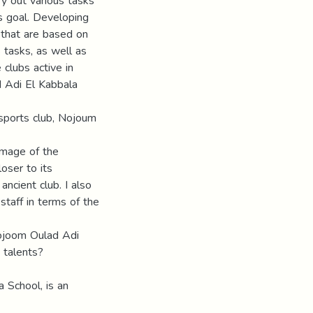
rry out various tasks
ts goal. Developing
 that are based on
 tasks, as well as
 clubs active in
d Adi El Kabbala
sports club, Nojoum
 image of the
oser to its
ncient club. I also
staff in terms of the
Nojoom Oulad Adi
 talents?
 School, is an