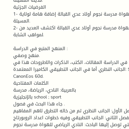
مدينة المسيلة.
الفرضيات الجزئية
1- النادي الرياضي للهواة مدرسة نجوم أولاد عدي القبالة إضافة هامة لولاية
المسيلة.
2- النادي الرياضي للهواة مدرسة نجوم أولاد عدي القبالة اكتشف العديد من
لمواهب الشابة.
المنهج المتبع في الدراسة :
منهج وصفي.
في الدراسة المقالات، الكتب، الذكرات والاطروحات هذا في
الجانب النظري أما في الجانب التطبيقي الكاميرا المعتمدة: SONY 6300 +
CanonEos 60d.
الكلمات المفتاحية
بالعربية: النادي، الرياضة، مدرسة
بالإنجليزية school ; sport
جاء هذا البحث في فصول .
ل الأول: الجانب النظري تم من خاله التطرق لاهم المفاهيم
فصل الثاني: الجانب التطبيقي وفيه خطوات اعداد الروبورتاج
لتي توصل إليها الباحث: النادي الرياضي للهواة مدرسة نجوم