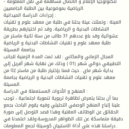
- لتكنولوجيا الإعلام و الاتصال مساهمة في نقل المعلومة
الرياضية بموضوعية بين الطلبة الجامعيين.
إجراءات الدراسة الميدانية :
العينة : وتمثلت عينة بحثنا في طلبة من معهد علوم و تقنيات
النشاطات البدنية و الرياضية، وقد تم اختيارهم بطريقة
عشوائية وقد بلغ عددهم 31 طالب من سنة ثانية ماستر من
طلبة معهد علوم و تقنيات النشاطات البدنية و الرياضية
بجامعة المسيلة.
المجال الزماني والمكاني : لقد تمت المدة الزمنية للجانب
التطبيقي حوالي شهر (01 ) وذلك من نهاية شهر أفريل إلى
بداية شهر ماي . حيث قمنا بإختيار طلبة من ماستر 02 من
معهد علوم و تقنيات النشاطات البدنية و الرياضية بجامعة
المسيلة.
المنهج و الأدوات المستعملة في الدراسة :
بما أن بحثنا يتعرض لظاهرة تربوية تنموية اجتماعية ، توجب
علينا إتباع المنهج الوصفي التحليلي وفيه يقوم الباحث بجمع
الحقائق عن الوظائف العقلية وهذا قصد التوصل إلى صورة
دقيقة متماسكة عن تلك الظواهر المدروسة.ولقد اعتمدنا في
دراستنا هذه على أداة الاستبيان كوسيلة لجمع المعلومات .