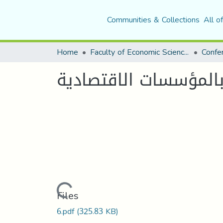
Communities & Collections
All o
Home
Faculty of Economic Sciences, Commerce and Management Sciences
بالمؤسسات الاقتصادية
Loading...
Files
6.pdf
(325.83 KB)