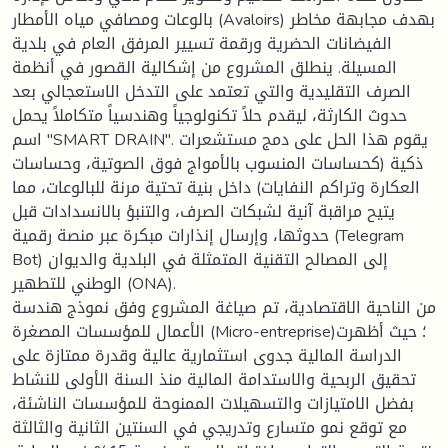
بالوعات ومصافي مياه الأمطار (Avaloirs) بهدف مجابهة مخاطر
الفيضانات الحضرية ورقمة تسيير المرفق العام في بلدية
المسيلة. ينطلق المشروع من إشكالية القصور في أنظمة
الصرف التقليدية والتي تعتمد على التدخل الاستعجالي بعد
حدوث الكارثة، ليقدم حلاً تكنولوجياً وهندسياً متكاملاً يحمل
اسم "SMART DRAIN". يقوم هذا الحل على دمج مستشعرات
ذكية (كحساسات المنسوب بالأمواج فوق الصوتية، وحساسات
العكارة وتراكم النفايات) داخل بنية تحتية مرنة للبالوعات، مما
يتيح مراقبة آنية لشبكات الصرف، والتنبؤ بالانسدادات قبل
حدوثها، وإرسال إنذارات مبكرة عبر منصة رقمية (Telegram
Bot) إلى المصالح التقنية المتمثلة في البلدية والديوان
الوطني للتطهير (ONA).
من الناحية الاقتصادية، تم صياغة المشروع وفق نموذج هندسة
الأعمال للمؤسسات المصغرة (Micro-entreprise)؛ حيث أظهرت
الدراسة المالية جدوى استثمارية عالية وقدرة ممتازة على
تحقيق الربحية والاستدامة المالية منذ السنة الأولى للنشاط
بفضل الامتيازات والتسهيلات الممنوحة للمؤسسات الناشئة،
مع توقع نمو متسارع وتدريجي في السنتين الثانية والثالثة