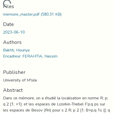
Loading...
Files
memoire_master.pdf
(580.31 KB)
Date
2023-06-10
Authors
Bakhti, Houriya
Encadreur: FERAHTIA, Nassim
Publisher
University of M'sila
Abstract
Dans ce mémoire, on a étudié la localisation en norme R; p;
q 2 [1; +1]; et les espaces de Lizorkin-Triebel F‘p;q ps sur
les espaces de Besov (Rn) pour s 2 R; p 2 [1; B+p;q 1s ([; q