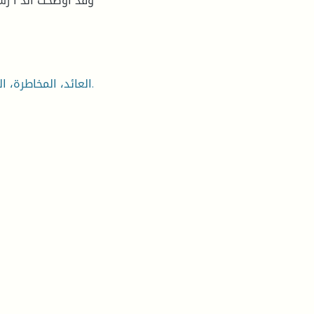
وقد أوضحت الد ا رس
العائد، المخاطرة، المحفظة المالیة، التنویع الدولي، بورصة عمان، بورصة تونس.