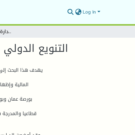
Log In
التنویع الدولي الإستثماري كإستراتیجیة لإدارة محفظة الأوراق المالیة
التنویع الدولي 
یهدف هذا البحث إلى 
المالیة وإظها
بورصة عمان وبو
قطاعیا والمدرجة 