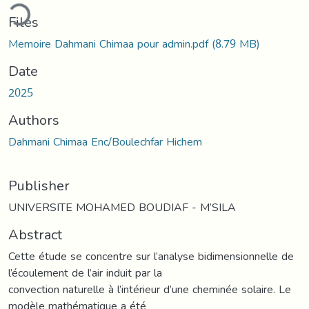
ding...
Files
Memoire Dahmani Chimaa pour admin.pdf
(8.79 MB)
Date
2025
Authors
Dahmani Chimaa Enc/Boulechfar Hichem
Publisher
UNIVERSITE MOHAMED BOUDIAF - M’SILA
Abstract
Cette étude se concentre sur l’analyse bidimensionnelle de
l’écoulement de l’air induit par la
convection naturelle à l’intérieur d’une cheminée solaire. Le
modèle mathématique a été