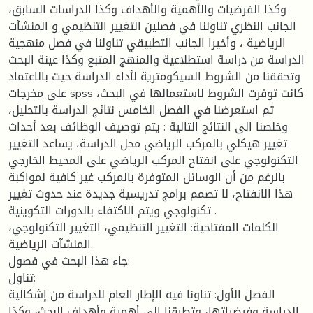
وكذا الفرضيات والأهمية والأهداف وكذا الدراسات السابق،
الجانب النظري تناولنا في فصلين التغيير التنظيمي و المنشآت
الرياضية ، وأخيرا الجانب التطبيقي تناولنا في فصل منهجية
الدراسة من دراسة استطلاعية والمنهج المتبع وكذا عينة البحث
وتحققنا من الشروط السيكومترية لأداء الدراسة حيث بالاعتماد
على مخرجات spss كانت توفرت الشروط لاستعمالها في البحث،
ثم استعرضنا في الفصل الخامس نتائج الدراسة بالتحليل،
وخلصنا الى النتائج التالية : يتم توصيف الوظائف بعد أحداث
تغيير هيكلي بالمركب الرياضي محل الدراسة، يساعد التغيير
التكنولوجي على انفتاح المركب الرياضي على المحيط الخارجي
بالرغم من أن الوسائل المتوفرة بالمركب غير كافية لمواكبة
هذا الانفتاح، لا تصمم برامج تدريسية جديدة عند حدوث تغيير
تكنولوجي ويتم الاكتفاء بالدورات التكوينية .
الكلمات المفتاحية: التغيير التنظيمي، التغيير التكنولوجي،
المنشآت الرياضية.
جاء هذا البحث في فصول:
تناول:
الفصل الأول: تناونا فيه الإطار العام للدراسة من إشكالية
الدراسة وفرضياتها، وتطرقنا إلى أهمية وأهداف البحث، وكذا