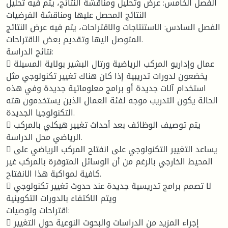
الفصل الخامس: عرض وتحليل ومناقشة النتائج، يتم فيه تحليل
النتائج المحصل عليها ومناقشة الفرضيات
الفصل السادس: الاستنتاجات والاقتراحات، يتم فيه عرض النتائج
المتوصل اليها وتقديم بعض الاقتراحات.
نتائج الدراسة:
 عمال وإداريو المركب الرياضية ورتال البشير بولاية المسيلة
يخضعون لدورات تدريبية إذا كان هناك تغيير تكنولوجي مثل
استخدام آلات جديدة أو برامج معلوماتية جديدة وفي هذه
الحالة يكون التدريب موجه لفئة العمال الذين يستخدمون هته
التكنولوجيا الجديدة.
 يتم توصيف الوظائف بعد أحداث تغيير هيكلي بالمركب
الرياضي محل الدراسة.
 يساعد التغيير التكنولوجي على انفتاح المركب الرياضي على
المحيط الخارجي بالرغم من أن الوسائل المتوفرة بالمركب غير
كافية لمواكبة هذا الانفتاح.
 لا تصمم برامج تدريسية جديدة عند حدوث تغيير تكنولوجي
ويتم الاكتفاء بالدورات التكوينية
اقتراحات وتوصيات:
 إجراء المزيد من الدراسات والبحوث النوعية حول التغيير