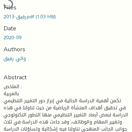
Loading...
Files
رفيق-2013.pdf
(1.03 MB)
Date
2020-09
Authors
والي, رفيق
Abstract
الملخص :
بالعربية
تكمن أهمية الدراسة الحالية في إبراز دور التغيير التنظيمي
في تحقيق أهداف المنشأة الرياضية من حيث تناولنا في هذه
الدراسة لبعض أبعاد التغيير التنظيمي منها التطور التكنولوجي
وتغيير المهام والوظائف، وقد جاءت هذه الدراسة في ثلاث
جوانب الجانب المنهجي تناولنا فيه إشكالية وتساؤلات الدراسة