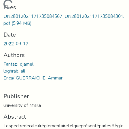
Loading...
Files
UN28012021171735084567_UN28012021171735084301.
pdf
(5.94 MB)
Date
2022-09-17
Authors
Fantazi, djamel
loghrab, ali
Enca/ GUERRAICHE, Ammar
Publisher
university of M'sila
Abstract
LespectredecalculréglementairetelqueprésentéparlesRègle