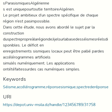
sParasismiquesAlgérienne
s est uniquepourtoutle territoireAlgérien.
Le projet ambitieux d’un spectre spécifique de chaque
région n’est pasimpossible.
Dans cette étude, nous avons abordé le sujet par la
construction
duspectrepropreàlarégiondeJijelsurlabasedesséismesréelsdi
sponibles. Le déficit en
enregistrements sismiques locaux peut être pallié pardes
accélérogrammes artificiels
simulés numériquement. Les applications
ontétéfaitessurdes cas numériques simples.
Keywords
Séisme,accélérogramme,réponsesismique,spectrederéponse
URI
https://depot.univ-msila.dz/handle/123456789/31758