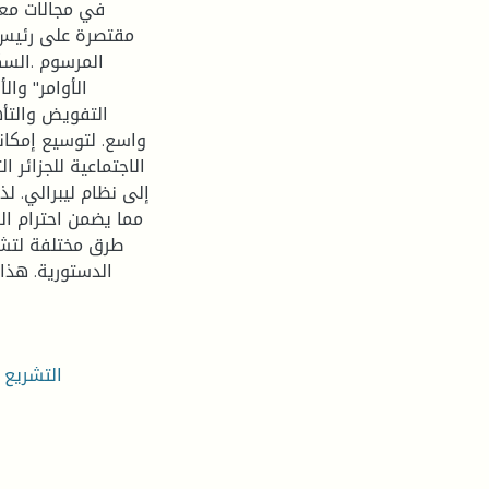
في مجالات معين
الأوامر" وال
التفويض والتأه
واسع. لتوسيع إمكانا
الاجتماعية للجزائر 
إلى نظام ليبرالي. ل
مما يضمن احترام ال
طرق مختلفة لتشك
الدستورية. هذا
التشريع ،