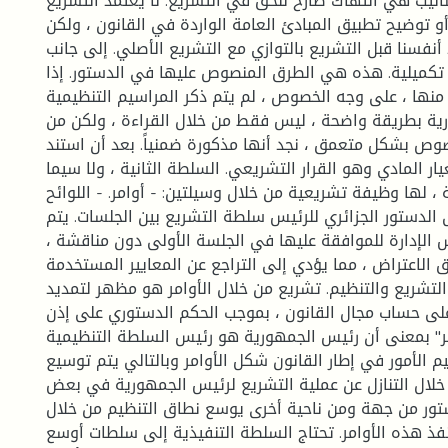
اليب هي انتهاك صارخ للحق في التشريع. لا يعتمد التشريع
أو توضيح تطبيق المبادئ العامة الواردة في القانون ، ولكن
أنفسنا قبل التشريع بالتوازي مع التشريع الأصلي. إلى جانب
تكميلية. هذه هي الطرق المنصوص عليها في الدستور. إذا
منها ، على وجه الخصوص ، لم يتم ذكر المراسيم التنظيمية
ة بطريقة واضحة ، ليس فقط من خلال القراءة ، ولكن من
صوص بشكل متعمق ، نجد أنها مذكورة ضمنياً. بعد أن استند
يار المادي وهو القرار التشريعي. السلطة الثانية ، ولا سيما
، لها وظيفة تشريعية من خلال وسيلتين: - أوامر. - اللوائح
الدستور الجزائري للرئيس سلطة التشريع بين الجلسات. يتم
الإدارة للموافقة عليها في الجلسة الأولى دون مناقشة ،
 الاعتراض ، مما يؤدي إلى التراجع عن المعايير المستخدمة
 التشريع والتنظيم. تشريع من خلال الأوامر هو مظهر لتمديد
لى حساب مجال القانون ، بموجب الحكم الدستوري على إذن
ر" بمعنى أن رئيس الجمهورية هو رئيس السلطة التنظيمية
م الأمور في إطار القانون شكل الأوامر وبالتالي يتم توسيع
خلال التنازل عن عملية التشريع لرئيس الجمهورية في بعض
ستور من جهة ومن ناحية أخرى يوسع نطاق التنظيم من خلال
ذ هذه الأوامر. تحتاج السلطة التنفيذية إلى سلطات أوسع