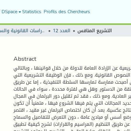
f DSpace
Statistics
Profils des Chercheurs
التشريع المنافس
العدد 12
مجلة الأستاذ الباحث للدراسات القانونية والسياسية
Abstract
يعية عن الإرادة العامة للدولة من خلال قوانينها ، وبالتالي
 النصوص القانونية. ومع ذلك ، فإن الوظيفة التشريعية التي
ن أصبحت ممارسة تمارسها السلطة التنفيذية ، إما عن طريق
ة من الدستور. وهل هي لفترة محددة ، سواء في الحالات
ير العادية. ومع ذلك ، فقد تم تقليل دور البرلمان في المجال
د المجالات التي يتم فيها الشروع فيها ، متمنياً أن تكون
تائج عكسية. بعد أن كان اختصاص البرلمان غير مقيد ، اقتصر
ضع أسس أو مبادئ عامة ، دون التعرض للتفاصيل والسماح
عن طريق التنظيم (المراسيم والقرارات) لشرح كيفية تطبيق