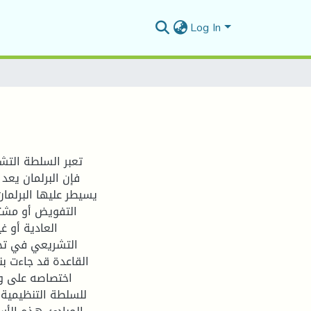
Log In
تعبر السلطة التشر
فإن البرلمان يعد
يسيطر عليها البرلما
التفويض أو مشتق
العادية أو غ
التشريعي في تحدي
القاعدة قد جاءت بن
اختصاصه على و
للسلطة التنظيمية 