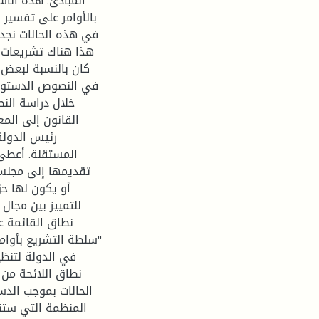
المبادئ. هذه الأس
بالأوامر على تفسير 
في هذه الحالات نجد 
هذا هناك تشريعات 
كان بالنسبة لبعض 
في النصوص الدستوري
خلال دراسة الن
القانون إلى المع
رئيس الدولة 
المستقلة. أعطى 
تقديمها إلى مجلس 
أو يكون لها حق
للتمييز بين مجال
نطاق القائمة ع
"سلطة التشريع بأوام
في الدولة لتنظي
نطاق اللائحة من 
الحالات بموجب الد
المنظمة التي ستنف