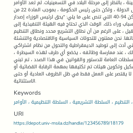
ة ، بالنظر إلى مرحلة البلاد في التسعينيات. لم تعد الأوامر
مقتصرة على رئيس الدولة ، ولكن حتى رئيس الحكومة ، بموجب المادة 22 من
المرسوم .السكن 94-40 التي تنص على ما يلي: "يحق لرئيس الوزراء إصدار
أسباب وراء ذلك. الوقت الذي تحتاج فيه الهيئة التنفيذية إلى
يل ، على الرغم من أن نطاق التشريع محدد ونطاق التنظيم
تها. نحن ممتنون للتحولات السياسية والاقتصادية والتنشئة
التي أدت إلى توطيد الديمقراطية والتحول من نظام اشتراكي
ذلك ، عند ممارسة وظائفه ، يخضع أي طرف لهذه السيطرة ،
سلطات العامة للدستور والقوانين. في هذا الصدد ، تم تبني
يل وتكوين هيئات تم تكليفها بمهمة الرقابة القضائية أو
 لا يقتصر على العمل فقط في ظل الظروف العادية أو حتى
الاستثنائية.
Keywords
 التنظيم ، السلطة التشريعية ، السلطة التنظيمية ، الأوامر
URI
https://depot.univ-msila.dz/handle/123456789/18179