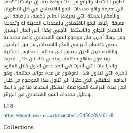
تطوير الاقتصاد والرفع من أدائه وفعاليته، إن دراستنا تهدف
الى معرفة واقع محددات النمو الاقتصادي في ظل التطورات
والأفكار الحديثة التي يعرفها العالم بأكمله، بالإضافة الى
معرفة ارتباط النمو الاقتصادي بالمحددات الحديثة له وتحديدا
الانفتاح التجاري والاستثمار الأجنبي وكذا رأس المال البشري.
ومن جهة أخرى، فان موضوع النمو الاقتصادي واهم محدداته
حضي باهتمام كبير في الفكر الاقتصادي من قبل الباحثين
والاقتصاديين الذين ينتمون الى مختلف المدارس الفكرية
ويتبعون مناهج مختلفة، ويتجلى ذلك من خلال البحوث
والدراسات التي أنجزت في العديد من الدول خلال العقود
الأخيرة التي تتناول هذا الموضوع من عدة جوانب مختلفة، وهو
الدافع الحقيقي الذي حفزنا الى تناول هذا الموضوع من خلال
انجاز هذه الدراسة المتواضعة، لتشكل اسهاما منا في دراسة
وتحليل محددات النمو الاقتصادي في الجزائر.
URI
https://depot.univ-msila.dz/handle/123456789/26178
Collections