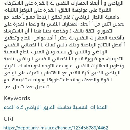
الرياضي و أ أبعاد المهارات النفس ية (القدرة على الاسترخاء،
القدرة على مواجهة القلق، القدرة على التركيز الانتباه،
دافعية الانجاز الرياضي(، فلم تحقق ارتباطاَ معنوياً ماعدا مع
بعدين اثنين من أ أبعاد المهارات النفس ية وهما )القدرة على
التصور و الثقة بالنف (. وخلاصة بحثنا هذا أ أن الاسترشاد
بأأهمية المهارات النفس ية يعتبر أ أحد عوامل النجاح وتحقيق
أ أفضل النتائج الرياضية وذلك بالس تعانة با أ لخصائي النفسي
الرياضي والتنس يق بسنه وبين المدرب لنجاح العملية
التدريبية، مع ضرورة قيام ا أ لخصائي النفسي الرياضي بتنمية
وتطوير المهارات النفس ية وسمة التوجه نحو تماسك الفريق
الرياضي للاعبي كرة القدم مع الاهتمام بالتعرف على نواحي
القوة والضعف وملاحظة تطورها ومواصلة تقييمها مع
تسجيل معدلت كل لعب.
Keywords
المهارات النفسية تماسك الفريق الرياضي كرة القدم
URI
https://depot.univ-msila.dz/handle/123456789/4462