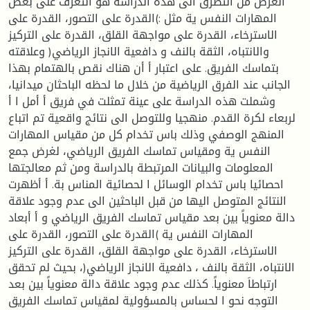
الغرض من التطرق الى هذه الدراسة هو التعرف على بعض
المهارات النفس ية مثل :)القدرة على التصور، القدرة على
الاسترخاء، القدرة على مواجهة القلق، القدرة على التركيز
والانتباه، الثقة بالنف و دافعية الانجاز الرياضي( وعلاقته
بتماسك الفريق. على اعتبار أ أن هناك نقص بالهتمام بهذا
الجانب عند الفرق الرياضية من خلال ما لحظه الباحثان ميدانيا،
وشملت هذه الدراسة على عينة تمثلت في فريق أ أمل ا أ
لربعاء لكرة القدم. منهجيا وللتوصل الى نتائج واقعية تم اتباع
المنهج الوصفي وذلك باس تخدام كل من مقياس المهارات
النفس ية ومقياس تماسك الفريق الرياضي، لغرض جمع
المعلومات والبيانات المرتبطة بالدراسة ومن ثم معالجتها
احصائيا باس تخدام الوسائل ا لحصائية المناس بة. أ أظهرت
النتائج المتوصل اليها من قبل الباحثين الى عدم وجود علاقة
دالة معنوياً بين بعد مقياس تماسك الفريق الرياضي و أ أبعاد
المهارات النفس ية )القدرة على التصور، القدرة على
الاسترخاء، القدرة على مواجهة القلق، القدرة على التركيز
الانتباه، الثقة بالنف ، دافعية الانجاز الرياضي(، بحيث لم تحقق
ارتباطاَ معنوياً. كذلك عدم وجود علاقة دالة معنوياً بين بعد
التوجه نحو ا لحساس بالمسؤولية لمقياس تماسك الفريق