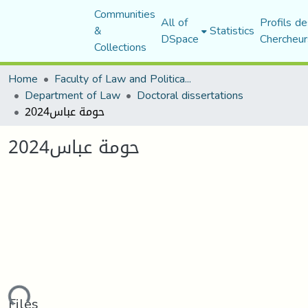
Communities
All of
Profils de
&
Statistics
DSpace
Chercheur
Collections
Home
Faculty of Law and Political Science
Department of Law
Doctoral dissertations
حومة عباس2024
حومة عباس2024
ading...
Files