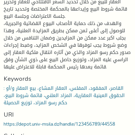
العقار للبيع من خلال تحديد السعر الافتتاحي للعقار وتحرير
قائمة شروط البيع وإيداعها بالمحكمة المختصة وتحديد تاريخ
جلسة الاعتراضات وجلسة البيع.
والهدف من ذلك حماية الأصحاب البيوع القضائية والجبرية،
للوصول إلى أعلى ثمن ممكن بطريق المزايدة العلنية، وهذا
بجلب اكبر عدد ممكن من المزايدين وضمان التنافس من خلال
وضع شروط يجب توفرها في الشخص المزايد، وضبط إجراءات
صدور حكم رسو المزاد والذي من آثاره انتقال ملكية العقار إلى
الراسي عليه المزاد، وتوزيع حاصل البيع على ذوي الشأن وفق
قائمة يعدها رئيس المحكمة قابلة للاعتراض عليها.
Keywords
: القاصر، المفقود، المفلس، العقار المشاع، بيع العقار و/أو
الحقوق العينية العقارية، المزاد العلني، قائمة شروط البيع،
حكم رسو المزاد، توزيع الحصيلة
URI
https://depot.univ-msila.dz/handle/123456789/44558