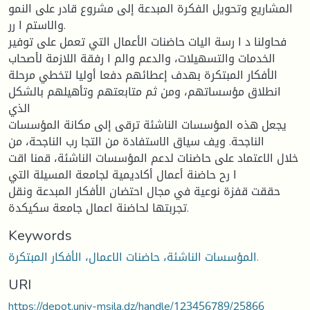
المشاريع وتحويل الفكرة المبدعة إلى مشروع قادر على النمو
والاستم ا رر.
فحاولنا د ا رسة اليات حاضنات الأعمال التي تعمل على توفير
الخدمات والتسهيلات، والدعم والم ا رفقة اللازمة لأصحاب
الأفكار المبتكرة بهدف إعطائهم دفعا أوليا لتخطي مرحلة
انطلاق مؤسساتهم، ومن ثم متابعتهم وتأهيلهم بالشكل
الذي
يجعل هذه المؤسسات الناشئة ترقى إلى مكانة المؤسسات
الناجحة. ويف سياق الاستفادة من التجا رب الناجحة، من
خلال الاعتماد على حاضنات لدعم المؤسسات الناشئة، قمنا اقت
ا رح حاضنة أعمال أكاديمية لجامعة المسيلة التي
حققت قفزة نوعية في مجال احتضان الأفكار المبدعة ونقل
تجربتها لحاضنة اعمال جامعة سكيكدة.
Keywords
المؤسسات الناشئة، حاضنات الاعمال، الأفكار المبتكرة.
URI
https://depot.univ-msila.dz/handle/123456789/25866