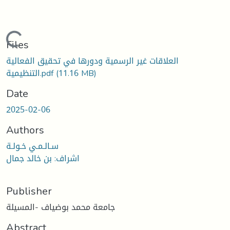
Loading...
Files
العلاقات غير الرسمية ودورها في تحقيق الفعالية
التنظيمية.pdf
(11.16 MB)
Date
2025-02-06
Authors
سـالـمـي خـولـة
اشراف: بن خالد جمال
Publisher
جامعة محمد بوضياف -المسيلة
Abstract