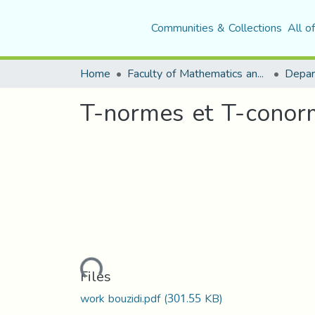
Communities & Collections
All o
Home
Faculty of Mathematics and Computer Science
Depar
T-normes et T-conorm
Loading...
Files
work bouzidi.pdf
(301.55 KB)