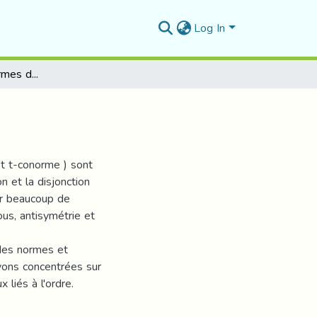
Log In
T-normes et T-conormes dans [0,1]
t t-conorme ) sont
n et la disjonction
our beaucoup de
ous, antisymétrie et
des normes et
avons concentrées sur
 liés à l'ordre.