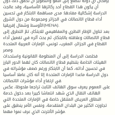
بإمكان أي دولة تتطلع إلى النمو والتطوير أن تحقق ذلك دون
أن يكون هذا القطاع أحد ركائزها الأساسية، وقد عالجت
الدراسة إشكالية مفادها: مدى مساهمة الابتكار في تحسين
أداء قطاع الاتصالات في الجزائر ومجموعة من دول الشرق
الأوسط وشمال إفريقيا(MENA).
بعد تناول الإطار النظري والمفاهيمي للابتكار، تمّ التطرق إلى
قطاع الاتصالات وعلاقته بالابتكار، ثم بحث أثره في تفعيل أداء
القطاع في الجزائر، المغرب، تونس، الإمارات العربية المتحدة
ومصر.
فخلصت الدراسة إلى أن المنظومة القانونية واستحداث
الهيئات الخاصة بتنظيم قطاع الاتصالات كان لهما الدور البارز
في تحسين أدائه، كما أن الابتكار ورغم ضعف مؤشراته في
دول الدراسة ماعدا الإمارات المتحدة إلا أنه كان عاملا أساسيا
في ارتفاع أداء مؤشرات الاتصالات.
على العموم يعرف سوق الهاتف الثابت تراجعا ملحوظا، عكس
الهاتف النقال الذي شهد انتعاشا كبيرا بعد دخول خدمة
النطاق العريض المتنقل خاصة في الإمارات المتحدة التي
تجاوزت الكثير من البلدان المتقدمة، ونفس الأمر ينطبق على
مؤشر الأنترنت الذي عرف نموا مهما.