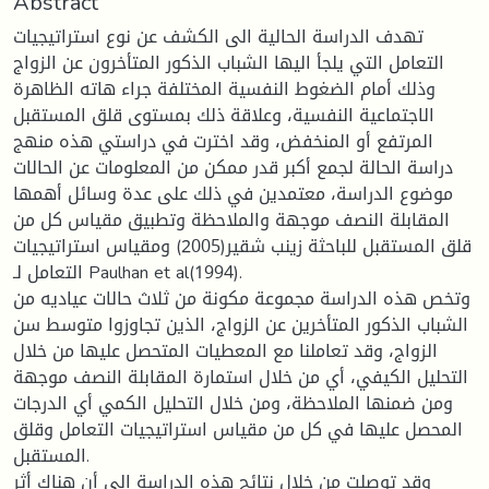
Abstract
تهدف الدراسة الحالية الى الكشف عن نوع استراتيجيات
التعامل التي یلجأ الیها الشباب الذكور المتأخرون عن الزواج
وذلك أمام الضغوط النفسية المختلفة جراء هاته الظاهرة
الاجتماعية النفسية، وعلاقة ذلك بمستوى قلق المستقبل
المرتفع أو المنخفض، وقد اخترت في دراستي هذه منهج
دراسة الحالة لجمع أكبر قدر ممكن من المعلومات عن الحالات
موضوع الدراسة، معتمدين في ذلك على عدة وسائل أهمها
المقابلة النصف موجهة والملاحظة وتطبيق مقياس كل من
قلق المستقبل للباحثة زينب شقير(2005) ومقياس استراتيجيات
التعامل لـ Paulhan et al(1994).
وتخص هذه الدراسة مجموعة مكونة من ثلاث حالات عياديه من
الشباب الذكور المتأخرين عن الزواج، الذين تجاوزوا متوسط سن
الزواج، وقد تعاملنا مع المعطيات المتحصل علیها من خلال
التحليل الكيفي، أي من خلال استمارة المقابلة النصف موجهة
ومن ضمنها الملاحظة، ومن خلال التحليل الكمي أي الدرجات
المحصل علیها في كل من مقياس استراتيجيات التعامل وقلق
المستقبل.
وقد توصلت من خلال نتائج هذه الدراسة الى أن هناك أثر