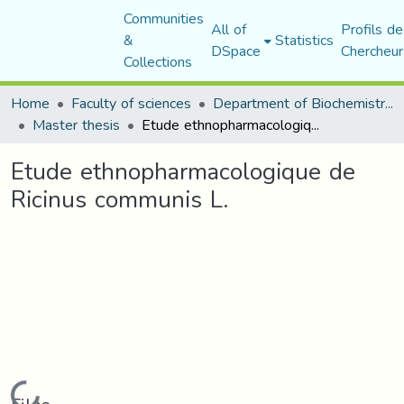
Communities
All of
Profils de
&
Statistics
DSpace
Chercheur
Collections
Home
Faculty of sciences
Department of Biochemistry and Microbiology
Master thesis
Etude ethnopharmacologique de Ricinus communis L.
Etude ethnopharmacologique de
Ricinus communis L.
Loading...