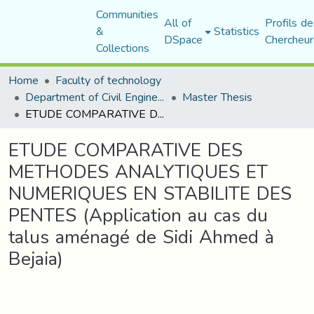
Communities
All of
Profils de
&
Statistics
DSpace
Chercheur
Collections
Home
Faculty of technology
Department of Civil Engineering
Master Thesis
ETUDE COMPARATIVE DES METHODES ANALYTIQUES ET NUMERIQUES EN STABILITE DES PENTES (Application au cas du talus aménagé de Sidi Ahmed à Bejaia)
ETUDE COMPARATIVE DES
METHODES ANALYTIQUES ET
NUMERIQUES EN STABILITE DES
PENTES (Application au cas du
talus aménagé de Sidi Ahmed à
Bejaia)