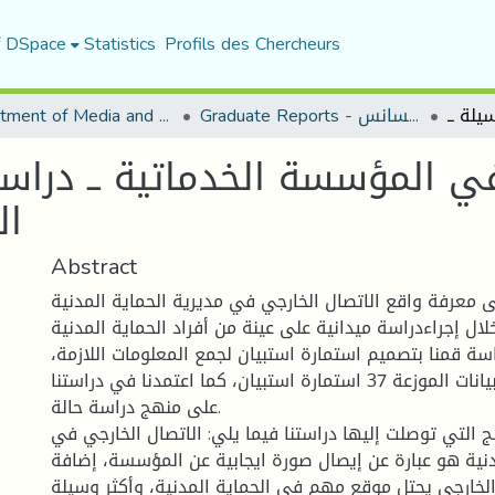
f DSpace
Statistics
Profils des Chercheurs
Graduate Reports - تقارير الليسانس
Department of Media and Communication Studies
ي المؤسسة الخدماتية ــ دراسة
ال
Abstract
 معرفة واقع الاتصال الخارجي في مديرية الحماية المدنية
ال إجراءدراسة ميدانية على عينة من أفراد الحماية المدنية.
سة قمنا بتصميم استمارة استبيان لجمع المعلومات اللازمة،
حيث بلغ عدد الاستبيانات الموزعة 37 استمارة استبيان، كما اعتمدنا في دراستنا
على منهج دراسة حالة.
ج التي توصلت إليها دراستنا فيما يلي: الاتصال الخارجي في
ية هو عبارة عن إيصال صورة ايجابية عن المؤسسة، إضافة
الخارجي يحتل موقع مهم في الحماية المدنية، وأكثر وسيلة