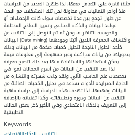
مثلا) قادرة على التعامل معها، لذا ظهرت العديد من الدراسات
منذ أواخر الثمانيات في محاولة لحل تلك المشكلات مع البحث
عن حلول تجمع بين عدة تخصصات سواء كانت الإحصاءات أو
قواعد البيانات والذكاء الصناعي وتمييز النماذج المختلفة
والحوسبة التناظرية، ومن ثم تم التوصل إلى التنقيب عن
البيانات (Data mining) واكتشاف المعرفة اللذين أثبتا وجودهما
كأحد الحلول الناجحة لتحليل كميات ضخمة من البيانات وذلك
بتحويلها من بيانات متراكمة وغير مفهومة إلى معلومات قيمة
يمكن استغلالها والاستفادة منها بعد ذلك لتصبح معرفة.
لذا يعد التنقيب عن البيانات من أسرع المجالات نموا في
تخصصات علم الحاسب الآلي, ولقد جاءت شهرته وانتشاره من
الحاجة المتزايدة لأدوات تساعد في تحليل الكميات الهائلة من
البيانات وفهمها، لذا تهدف هذه الدراسة إلى دراسة ماهية
التنقيب عن البيانات ودوره وتطبيقاته، وكذا تقنياته بالإضافة
إلى التعريف بالذكاء الاقتصادي وفي الأخير ذكر بعض الحالات
التطبيقية.
Keywords
التنقيب - الذكاءالاقتصادي