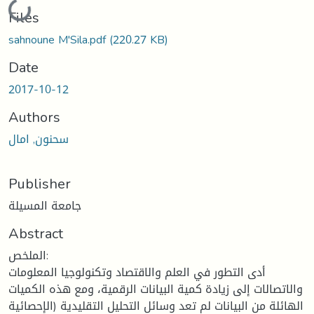
Loading...
Files
sahnoune M'Sila.pdf
(220.27 KB)
Date
2017-10-12
Authors
سحنون, امال
Publisher
جامعة المسيلة
Abstract
الملخص:
أدى التطور في العلم والاقتصاد وتكنولوجيا المعلومات
والاتصالات إلى زيادة كمية البيانات الرقمية، ومع هذه الكميات
الهائلة من البيانات لم تعد وسائل التحليل التقليدية (الإحصائية