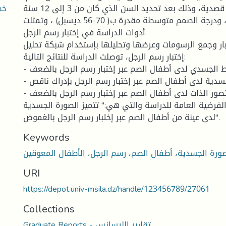
خص
تم اختيارها بطريقة قصدية، وذلك بعد تحديد السن الذي كان من 3 إلى 12 سنة
(2) إناث و(3) ذكور، ودرجة الصمم متوسطة مقدرة ب( 70-56 ديسبل) ، وتمثلت
أدوات الدراسة في إختبار رسم الرجل.
بار وجمع الرسومات وعرضها وتحليلها بإستخدام شبكة تحليل
إختبار رسم الرجل، توصلت الدراسة للنتائج التالية:
- يتميز المخطط الجسدي لدى أطفال الصم عبر إختبار رسم الرجل بالضعف.
- تتميز الحدود الجسدية لدى أطفال الصم عبر إختبار رسم الرجل بإدراك ناقص.
- يتميز تصور الذات لدى أطفال الصم عبر إختبار رسم الرجل بالضعف.
لفرضية العامة للدراسة والتي هي:" تتميز الصورة الجسدية
لدى عينة من أطفال الصم عبر إختبار رسم الرجل بالغموض".
Keywords
URI
https://depot.univ-msila.dz/handle/123456789/27061
Collections
Graduate Reports - تقارير الليسانس