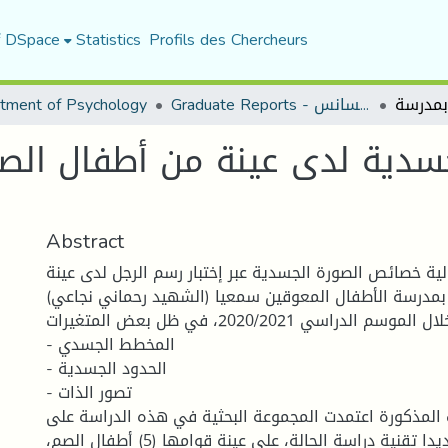
f DSpace
Statistics
Profils des Chercheurs
Graduate Reports - تقارير الليسانس
tment of Psychology
دية لدى عينة من أطفال الصم 
Abstract
الية خصائص الصورة الجسدية عبر إختبار رسم الرجل لدى عينة
بمدرسة الأطفال المعوقين سمعيا (الشهيد رحماني نجاعي)
بالمسيلة، وذلك خلال الموسم الدراسي 2020/2021، في ظل بعض المتغيرات:
- المخطط الجسدي
- الحدود الجسدية
- تصور الذات
المذكورة اعتمدت المجموعة البحثية في هذه الدراسة على
المنهج العيادي وتحديدا تقنية دراسة الحالة، على عينة قوامها (5) أطفال الصم،