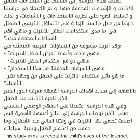
تهدف هذه الدراسة إلى الكشف عن استخدامات الطفل
للأنترنت و الإشباعات المحققة منها، و تم الاعتماد في دراستنا
و تسليط الضوء على نظرية الاستخدامات و الاشباعات، و لذلك
حاولنا من خلال دراستنا الإجابة على التساؤل الرئيسي المتمثل
في: ما مدى استخدامات الطفل للانترنت و ماهي أهم
الاشباعات المحققة منها؟
وقد أدرجنا مجموعة من التساؤلات الفرعية المتمثلة في:
- ماهي عادات وأنماط تعرض الطفل للانترنت؟
- ماهي دوافع استخدام الطفل للانترنت؟
- ماهي الاشباعات المحققة من هذا الاستخدام؟
- ما هو تأثير استخدام الانترنت على الطفل من وجهة نظر
الأولياء؟
بالإضافة إلى تحديد أهداف الدراسة أهمها: معرفة الدور الكبير
الذي تلعبه الانترنت عند الطفل.
وفي هذه الدراسة اعتمدنا على المنهج الوصفي المسحي.
وفي الأخير توصلت الدراسة إلى نتائج أهمها: الأهمية التي
أصبحت تحضى بها الانترنت في وقتنا الحالي عند الأطفال، وما
حققت من اهتمام الطفل وتلبية اشباعاته
This study aims to reveal the child's uses of the Internet