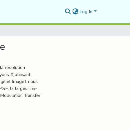
Log In
ie
la résolution
yons X utilisant
ogitiel ImageJ, nous
PSF, la largeur mi-
(Modulation Transfer