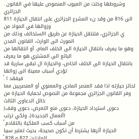
. وشروطها وخلت من العيوب المنصوص عليها في القانون
الجزائري
811 الى 816 من وقد نء المشرع الجزائري على انتقال الحيازة
وزوالها في المواد من
ي الجزائري، فتنتقل الحيازة عن طريق االستخالف وذلك من
المورث الى الوارث، القانون المدن
وهو ما يعرف بانتقال الحيازة الى الخلف العام، أو انتقالها من
البائع الى المشتري هو ما يعرف
بانتقال الحيازة الى الخلف الخاص، والحيازة ال تبقى سارية قد
تؤدي أسباب معينة الى زوالها
ً. فيفقد ا
لحائز حيازته اذا فقد العنصر المادي والمعنوي أو العنصريين معا
وفر القانون الجزائري مجموعة من النصوص لحماية الحيازة من
خالل الدعاوى الثالث:
)دعوى استرداد الحيازة، دعوى منع التعرض، دعوى وقف
األعمال الجديدة(، ولكي ترتب
ً من أسباب كسب الملكية بالتقادم
الحيازة أثرها يشترط أن تكون صحيحة، بحيث تعتبر سببا
ً للمادتين 827 و 828