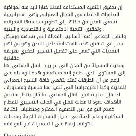
إن تحقيق التنمية المستدامة لمدننا خيارا لابد منه لمواكبة
التطورات الحاصلة في المجال العمراني وهي استراتيجية
تسعى المدن من خلالها إلى تطوير سياستها العمرانية
وتحقيق التنمية الاجتماعية والاقتصادية والبيئية .
والنقل الجماعي أهم الأساليب الفعالة التي تساهم وبشكل
جدير في تحقيق هذه الاستدامة داخل المدن وهو من أهم
التحديات التي تعمل على تفعيل التسيير الحضري بطريقة
عقلانية .
ومدينة المسيلة من المدن التي لم يرق النقل الجماعي بها
إلى المستوى الذي يطمح إليه مستعملو هذه الوسيلة على
الرغم من أن الطرقات تمتد لتغطي كافة النسيج العمراني
للمدينة وكذا الطبوغرافيا التي تتميز بها مناسبة ومستوية ،
لذا فإن عدم تحقيق النقل الجماعي لما كان ينتظر منه من
الأهداف يعود لا محالة للخلل في الجانب التسييري للقطاع
كعدم التوافق بين التصميم المقترح ومتطلبات الكثافة
السكانية وعدم الدقة في اختيار المسارات اللازمة ومحطات
التوقف زيادة على التسعيرات غير الموافقة.
Description