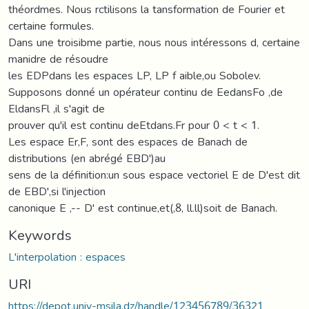
théordmes. Nous rctilisons la tansformation de Fourier et
certaine formules.
Dans une troisibme partie, nous nous intéressons d, certaine
manidre de résoudre
les EDPdans les espaces LP, LP f aible,ou Sobolev.
Supposons donné un opérateur continu de EedansFo ,de
EldansFl ,il s'agit de
prouver qu'il est continu deEtdans.Fr pour 0 < t < 1.
Les espace Er,F, sont des espaces de Banach de
distributions (en abrégé EBD')au
sens de la définition:un sous espace vectoriel E de D'est dit
de EBD',si l'injection
canonique E ,-- D' est continue,et(,8, ll.ll)soit de Banach.
Keywords
L'interpolation : espaces
URI
https://depot.univ-msila.dz/handle/123456789/36321