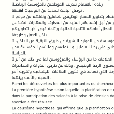
زيادة الاهتمام بتدريب الموظفين بالمؤسسة الرياضية.
توصل الباحث للعديد من التوصيات أهمها :
 ضرورة زيادة الاهتمام بتطوير المسار الوظيفي للعاملين ونقلهم من موقع
من أجل إكسابهم المزيد من المعارف والمهارات، فضلا عن
مجال أمامهم للتنمية الذاتية وإتاحة فرص أكبر لتطويرهم
داخل العمل وخارجها
 توفير احتياجات المؤسسة من الموارد البشرية عن طريق الترقية من الداخل،
يجابي على رضا العاملين و انتماءهم وولائهم للمؤسسة محل
الدراسة.
 الاستمرار في توطيد العلاقات ما بين الرؤساء والمرؤوسين لما في ذلك من أثر
مستوى الرضا الوظيفي، وذلك عن طريق الندوات والمحاضرات
وحة التي تساعد في تكوين العلاقات الاجتماعية وتقوية أصر
المحبة والألفة بينهما .
Parmi les découvertes les plus importantes du chercheur 
La première hypothèse selon laquelle la planification de c
dans la participation des salariés à la prise de décision dan
sportive a été réalisée.
La deuxième hypothèse, qui affirme que la planification de