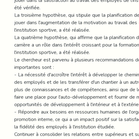
jouer dans la satisfaction au travail des employés de l'inst
été vérifiée.
La troisième hypothèse, qui stipule que la planification de
jouer dans l'augmentation de la motivation au travail de
l'institution sportive, a été réalisée.
La quatrième hypothèse, qui affirme que la planification
carrière a un rôle dans l'intérêt croissant pour la format
l'institution sportive, a été réalisée.
Le chercheur est parvenu à plusieurs recommandations do
importantes sont :
- La nécessité d'accroître l'intérêt à développer le chem
des employés et de les transférer d'un chantier à un autre
plus de connaissances et de compétences, ainsi que de le
faire une place pour l'auto-développement et fournir de 
opportunités de développement à l'intérieur et à l'extérieu
- Répondre aux besoins en ressources humaines de l'orga
promotion interne, ce qui a un impact positif sur la satisfact
la fidélité des employés à l'institution étudiée.
Continuer à consolider les relations entre supérieurs et