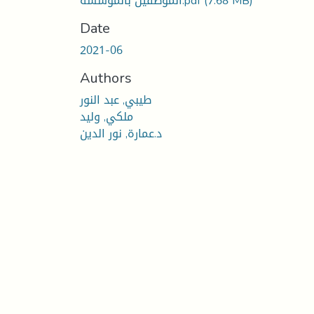
(7.68 MB)
الموظفين بالمؤسسة.pdf
Date
2021-06
Authors
طيبي, عبد النور
ملكي, وليد
د.عمارة, نور الدين