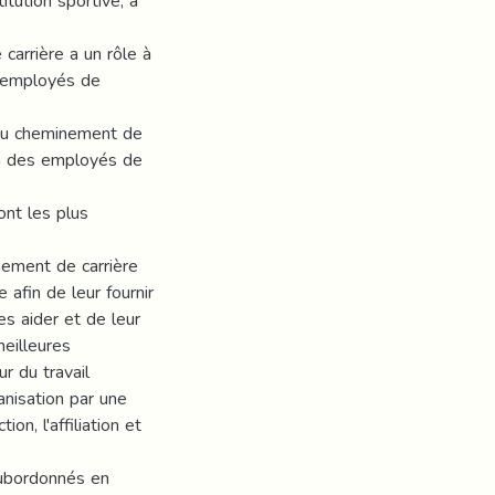
itution sportive, a
 carrière a un rôle à
s employés de
 du cheminement de
ion des employés de
nt les plus
inement de carrière
 afin de leur fournir
s aider et de leur
meilleures
r du travail
nisation par une
ion, l'affiliation et
 subordonnés en