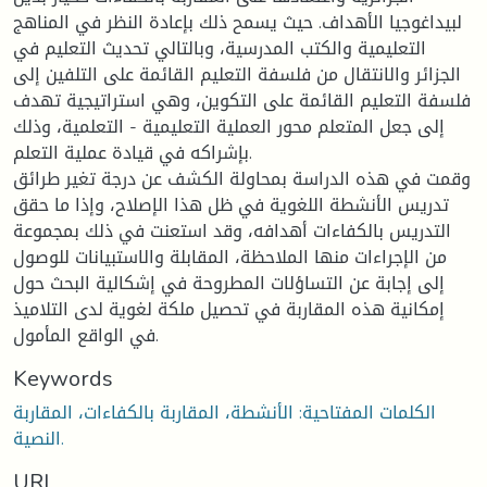
لبيداغوجيا الأهداف. حيث يسمح ذلك بإعادة النظر في المناهج
التعليمية والكتب المدرسية، وبالتالي تحديث التعليم في
الجزائر والانتقال من فلسفة التعليم القائمة على التلفين إلى
فلسفة التعليم القائمة على التكوين، وهي استراتيجية تهدف
إلى جعل المتعلم محور العملية التعليمية - التعلمية، وذلك
بإشراكه في قيادة عملية التعلم.
وقمت في هذه الدراسة بمحاولة الكشف عن درجة تغير طرائق
تدريس الأنشطة اللغوية في ظل هذا الإصلاح، وإذا ما حقق
التدريس بالكفاءات أهدافه، وقد استعنت في ذلك بمجموعة
من الإجراءات منها الملاحظة، المقابلة والاستبيانات للوصول
إلى إجابة عن التساؤلات المطروحة في إشكالية البحث حول
إمكانية هذه المقاربة في تحصيل ملكة لغوية لدى التلاميذ
في الواقع المأمول.
Keywords
الكلمات المفتاحية: الأنشطة، المقاربة بالكفاءات، المقاربة
النصية.
URI