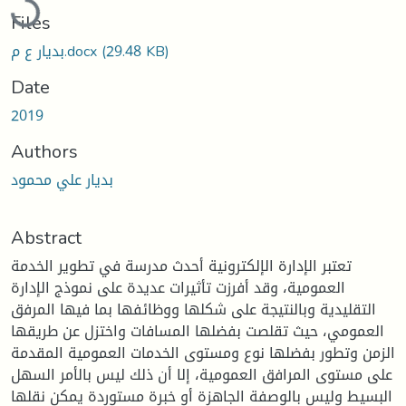
Files
بديار ع م.docx
(29.48 KB)
Date
2019
Authors
بديار علي محمود
Abstract
تعتبر الإدارة الإلكترونية أحدث مدرسة في تطوير الخدمة
العمومية، وقد أفرزت تأثيرات عديدة على نموذج الإدارة
التقليدية وبالنتيجة على شكلها ووظائفها بما فيها المرفق
العمومي، حيث تقلصت بفضلها المسافات واختزل عن طريقها
الزمن وتطور بفضلها نوع ومستوى الخدمات العمومية المقدمة
على مستوى المرافق العمومية، إلا أن ذلك ليس بالأمر السهل
البسيط وليس بالوصفة الجاهزة أو خبرة مستوردة يمكن نقلها