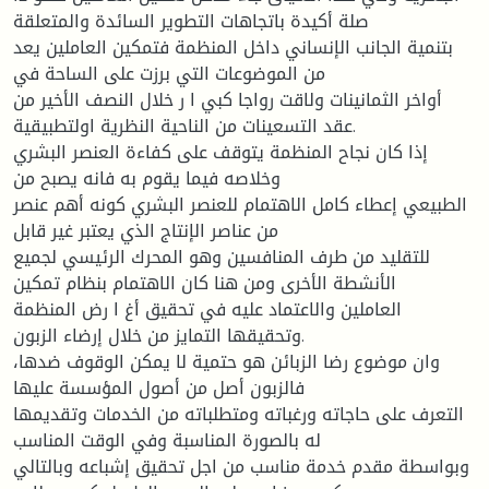
صلة أكيدة باتجاهات التطوير السائدة والمتعلقة
بتنمية الجانب الإنساني داخل المنظمة فتمكين العاملين يعد
من الموضوعات التي برزت على الساحة في
أواخر الثمانينات ولاقت رواجا كبي ا ر خلال النصف الأخير من
عقد التسعينات من الناحية النظرية اولتطبيقية.
إذا كان نجاح المنظمة يتوقف على كفاءة العنصر البشري
وخلاصه فيما يقوم به فانه يصبح من
الطبيعي إعطاء كامل الاهتمام للعنصر البشري كونه أهم عنصر
من عناصر الإنتاج الذي يعتبر غير قابل
للتقليد من طرف المنافسين وهو المحرك الرئيسي لجميع
الأنشطة الأخرى ومن هنا كان الاهتمام بنظام تمكين
العاملين والاعتماد عليه في تحقيق أغ ا رض المنظمة
وتحقيقها التمايز من خلال إرضاء الزبون.
وان موضوع رضا الزبائن هو حتمية لا يمكن الوقوف ضدها،
فالزبون أصل من أصول المؤسسة عليها
التعرف على حاجاته ورغباته ومتطلباته من الخدمات وتقديمها
له بالصورة المناسبة وفي الوقت المناسب
وبواسطة مقدم خدمة مناسب من اجل تحقيق إشباعه وبالتالي