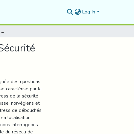
Log In
Gazoducs Algérie-europe: Stress énergétique Ou Sécurité D'approvisionnement?
Sécurité
inguée des questions
e caractérise par la
ress de la sécurité
usse, norvégiens et
stress de débouchés,
sa localisation
 nous interrogeons
ôle du réseau de