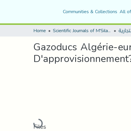
Communities & Collections
All o
Home
Scientific Journals of M'Sila University
Gazoducs Algérie-eur
D'approvisionnement
Loading...
Files