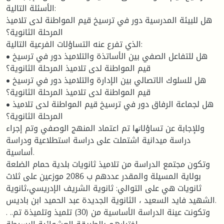
الأسئلة التالية:
هل للبيئة المدرسية دور في ترسيخ قيم المواطنة لدى تلاميذ
المرحلة الثانوية؟
الذي تفرع عنه التساؤلات الفرعية التالية:
• هل للتفاعل الصفي بين الأساتذة والتلاميذ دور في ترسيخ
قيم المواطنة لدى تلاميذ المرحلة الثانوية؟
• هل للسلوك الاتصالي بين الإدارة والتلاميذ دور في ترسيخ
قيم المواطنة لدى تلاميذ المرحلة الثانوية؟
• هل لجماعة الرفاق دور في ترسيخ قيم المواطنة لدى تلاميذ
المرحلة الثانوية؟
وللإجابة عن تساؤلاﺗﻬا تم اعتماد المنهج الوصفي وتم إجراء
دراسة ميدانية اشتملت على دراسة استطلاعية ودراسة
أساسية.
وتكون مجتمع الدراسة من تلاميذ ثانويات بلدية حمام الضلعة
بولاية المسيلة والمقدر عددهم ب 2086 موزعين على ثلاث
ثانويات هي على التوالي: ثانوية الشريف الإدريسي،ثانوية
الشهيد فايد السعيد ، الثانوية الجديدة عبد الحميد ابن باديس.
. ..وتكونت عينة الدراسة الأساسية من (30) تلميذ وتلميذة تم