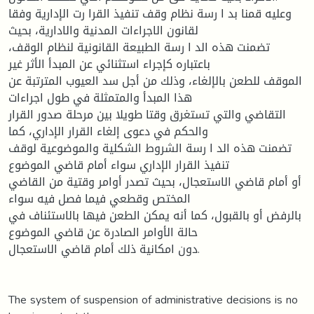
وعليه قمنا بد ا رسة نظام وقف تنفيذ القرا رت الإدارية وفقا
لقانون الاجراءات المدنية والادارية، بحيث
تضمنت هذه الد ا رسة الطبيعة القانونية لنظام الوقف،
باعتباره كإجراء استثنائي عن المبدأ الأثر غير
الموقف للطعن بالإلغاء، وذلك من أجل سد العيوب المترتبة عن
هذا المبدأ والمتمثلة في طول اجراءات
التقاضي والتي تستغرق وقتا طويلا بين مرحلة صدور القرار
والحكم في دعوى إلغاء القرار الإداري، كما
تضمنت هذه الد ا رسة الشروط الشكلية والموضوعية لوقف
تنفيذ القرار الإداري سواء أمام قاضي الموضوع
أو أمام قاضي الاستعجال، بحيث تصدر أوامر وقتية من القاضي
المختص وقطعي فيما فصل فيه سواء
بالرفض أو بالقبول، كما أنه يمكن الطعن فيها بالاستئناف في
حالة الأوامر الصادرة عن قاضي الموضوع
دون امكانية ذلك أمام قاضي الاستعجال.
The system of suspension of administrative decisions is no