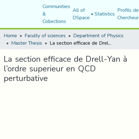
Communities
All of
Profils de
&
Statistics
DSpace
Chercheur
Collections
Home
Faculty of sciences
Department of Physics
Master Thesis
La section efficace de Drell-Yan à l’ordre superieur en QCD perturbative
La section efficace de Drell-Yan à
l’ordre superieur en QCD
perturbative