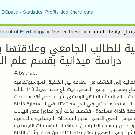
f DSpace
Statistics
Profils des Chercheurs
tment of Psychology
Master Thesis
ية للطالب الجامعي وعلاقتها
دراسة ميدانية بقسم علم الا
Abstract
حالية إلى الكشف عن العلاقة بين الخلفية السوسيوثقافية
لطلبة قسم علم اجتماع ومستوى الوعي الصحي، حيث بلغ حجم العينة 118 طالب
مت بذلك الباحثة المنهج الوصفي لكونه يخدم أهداف البحث
ك استخدام أداتين في الدراسة تمثلتا في الاستمارة كأداة
ظة كأداة مساعدة ، فشملت بذلك أربع محاور( محور البيانات
 قياس الوعي الصحي ،محور المحددات الاجتماعية والثقافية
حور خاص بموقف الطلبة من مساهمة المؤسسات الاجتماعية
شر الوعي الصحي ) ،وتم بذلك التأكد من صدق وثبات الأداة