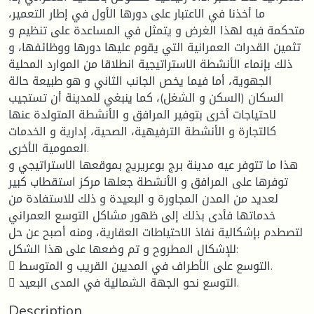
ما أخذنا في الاعتبار على دورها الأول في إطار التعمير،
متحكمة فيه لهذا الغرض و يتمثل في المساعدة على تنظيم و
تثمين القدرات العمرانية التي يقوم عليها دورها ووظائفها، و
ذلك بإنماء الأنشطة الاستراتيجية انطلاقا من الموارد المحلية
الجهوية، أما فيما يخص الجانب الثاني و هو طبيعة حالة
السكان (السكن و الشغل)، كما ينبغي للمدينة أن تستجيب
لاحتياجات أخرى بتوفير المرافق و الأنشطة المتولدة عنها
كالتجارة و الأنشطة الترفيهية، الصحية، إدارية و الخدمات
العمومية الأخرى.
هذا ما تتوفر عيه مدينة برج بوعريريج بموقعها الاستراتيجي و
توفرها على المرافق و الأنشطة جعلها مركز استقطاب كبير
لعديد من المدن المجاورة و البعيدة و ذلك للاستفادة من
خدماتها فأدى بذلك إلى ظهور مشاكل التوسع العمراني
لتصطدم بإشكالية نفاذ الاحتياطات العقارية، ومنه أصبح عن حل
للإشكال المطروح و تم وضعها على هذا الشكل:
 التوسع على الأطراف في المديين القريب و المتوسط.
 التوسع نحو الجهة الشمالية في المدى البعيد.
Description