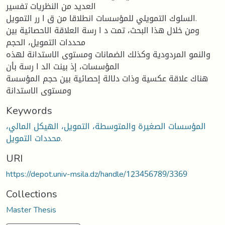
العدید من النظریات تفسیر
السلوك التمویلي للمؤسسات انطلاقا من ق ا رر التمویل.
ومن خلال هذا البحث، تمت د ا رسة العلاقة الاحصائیة بین
محددات التمویل، الحجم
والنمو المردودیة وكذلك الضمانات ومستوى الاستدانة لهذه
المؤسسات، إذ بینت الد ا رسة بأن
هناك علاقة عكسیة وذات دلالة إحصائیة بین حجم المؤسسة
ومستوى الاستدانة
Keywords
المؤسسات الصغیرة والمتوسطة، التمویل، الهیكل المالي،
محددات التمویل.
URI
https://depot.univ-msila.dz/handle/123456789/3369
Collections
Master Thesis