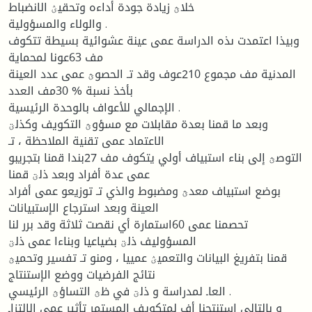
خلاؿ زيادة جودة أداءه وتحقيؽ الانضباط
والولاء والمسؤولية .
وبيذا اعتمدت ىذه الدراسة عمى عينة عشوائية بسيطة تتكوف
مف 63عونا لمحماية
المدنية مف مجموع 210عوف وقد تـ الحصوؿ عمى عدد العينة
بأخذ نسبة % 30مف العدد
الإجمالي للأعواف بالوحدة الرئيسية .
وبعد ما قمنا بعدة مقابلات مع مسؤوؿ التكويف وكذلؾ
الاعتماد عمى تقنية الملاحظة ، تـ
التوصؿ إلى بناء استبياف أولي يتكوف مف 27بندا قمنا بتجريبو
عمى عدة أفراد وبعد ذلؾ قمنا
بوضع استبياف معدؿ ومضبوط والذي تـ توزيعو عمى أفراد
العينة وبعد استرجاع الإستبيانات
تحصمنا عمى 60استمارة أي نقصت ثلاثة وقد برر لنا
المسؤوليف ذلؾ بضياعيا وبناءا عمى ذلؾ
قمنا بتفريغ البيانات والتعميؽ عمييا ، ومنو تـ تفسير وتحميؿ
نتائج الفرضيات ووضع الإستنتاج
العاـ لمدراسة و ذلؾ في ظؿ التساؤؿ الرئيسي .
و بالتالي استنتجنا أف لمتكويف المستمر تأثير عمى الالتزاـ