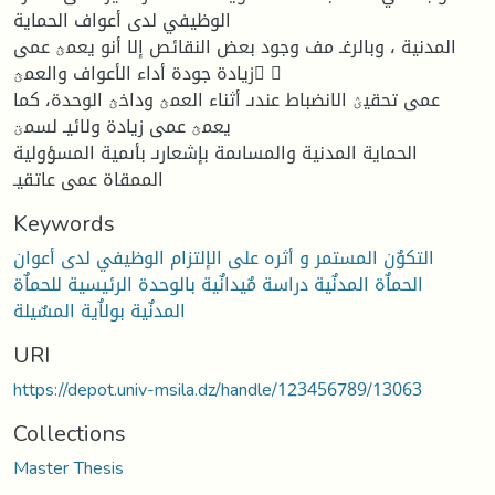
الوظيفي لدى أعواف الحماية
المدنية ، وبالرغـ مف وجود بعض النقائص إلا أنو يعمؿ عمى
زيادة جودة أداء الأعواف والعمؿ 
عمى تحقيؽ الانضباط عندىـ أثناء العمؿ وداخؿ الوحدة، كما
يعمؿ عمى زيادة ولائيـ لسمؾ
الحماية المدنية والمساىمة بإشعارىـ بأىمية المسؤولية
الممقاة عمى عاتقيـ
Keywords
التكوٌن المستمر و أثره على الإلتزام الوظيفي لدى أعوان
الحماٌة المدنٌية دراسة مٌيدانٌية بالوحدة الرئيسية للحماٌة
المدنٌية بولاٌية المسٌيلة
URI
https://depot.univ-msila.dz/handle/123456789/13063
Collections
Master Thesis