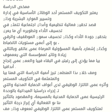
ممخص الدراسة
يعتبر التكويف المستمر أحد الوظائؼ الأساسية في إدارة
وتسيير الموارد البشرية وذلؾ
قصد تحقيؽ فعالية تنظيمية وأىداؼ اجتماعية تتمثؿ في
تحسيف الأداء وتطويره أي ما يعرؼ
بتحقيؽ جودة الأداء وكذلؾ تحسيف سموؾ الموظفيف والرقي
بو إلى أعمى مستويات الانضباط ،
وكذلؾ إشعارىـ بأىمية المسؤولية المرماة عمى عاتقيـ وبالتالي
زيادة ولائيـ لممؤسسة التي يعمموف
بيا مما يؤدي إلى رغبتيـ في البقاء فييا والعمؿ عمى إنجاح
أىدافيا .
ومف خلاؿ ىذا المنطمؽ تبرز أىمية الدراسة التي قمنا بيا
والمتمثمة في التكويف المستمر
وأثره عمى الالتزاـ الوظيفي لدى أعواف الحماية المدنية والتي
تـ إجراء دراستيا الميدانية بالوحدة
الرئيسية عمى الحماية المدنية بالمسيمة، والمقصود بالتأثير
ىنا ىو الفعالية أي إبراز درجة التأثير
لمتكويف المستمر عمى الالتزاـ الوظيفي لمعوف وذلؾ مف