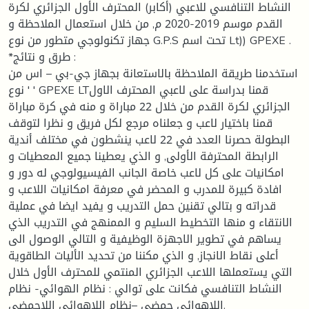
النشاط التنافسي للاعبي (أكابر) المحترف الأول الجزائري لكرة
القدم موسم 2019-2020 م, من خلال استعمال الملاحظة و
جهاز تكنولوجي متطور من نوع G.P.S تحت اسم Lt)) GPEXE .
*طرق و نتائج :
استخدمنا طريقة الملاحظة بالاستعانة بجهاز جي-بي – اس من
نوع ' ' GPEXE LTقمنا بدراسة على لاعبي المحترف الاول
الجزائري لكرة القدم من خلال 22 مباراة و منه في كرة مباراة
قمنا باختيار لاعب و جعلناه مرجع لكل فريق و نظرا لتوقف
البطولة حصرنا العدد في 22 لاعب ينشطون في مختلف أندية
الرابطة المحترفة الأولى, و الذي يعطينا جميع المعطيات و
امكانيات على كل لاعب خاصة الجانب الفيسيولوجي له دور و
افادة كبيرة للمدرب و المحضر في معرفة امكانيات اللاعب و
قدراته و بتالي تقنين حمل التدريب و يفيد ايضا في عملية
الانتقاء و منها التخطيط السليم و الممنهج في التدريب الذي
يساهم في تطوير الاجهزة الوظيفية و التالي الوصول الى
أعلى نقاط الانجاز, و الذي مكننا من تحديد الأليات الطاقوية
التي يستعملها اللاعب الجزائري المنتمي للمحترف الأول خلال
النشاط التنافسي فكانت على توالي : نظام الهوائي- نظام
اللاهوائي حمضي –نظام اللاهوائي اللاحمضي.