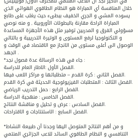
في الاخير نجد أن اللاعب المنتمي للمحترف الأول( موبيليس)
خلال المنافسة أي المباراة هو النظام الطاقوي الهوائي الذي
يسوده المشي و الجري الخفيف ببطىء حيث يغلب على طابع
المباراة الراحة مقارنة بالبطولات الأوروبية , و منه نوصي
مسؤولي الفرق و المدربين توفير مثل هذه الأجهزة المساعدة
و التكنولوجيا لرفع المستوى و الوتيرة التدريبية و بالتالي
الوصول الى أعلى مستوى من الانجاز مع الاقتصاد في الوقت و
الجهد .
*جاء في هذه الرسالة عدة فصول نجد :
الفصل الأول :الاطار العام للدراسة.
الفصل الثاني : كرة القدم – متطلباتها و مراكز اللعب فيها.
الفصل الثالث : المتطلبات الفيزيولوجية الحديثة في كرة القدم.
الفصل الرابع : حمل التدريب الرياضي.
الفصل الخامس : منهجية الدراسة.
الفصل السادس : عرض و تحليل و مناقشة النتائج.
الفصل السابع : الاستنتاجات و الاقتراحات.
*و من أهم النتائج المتوصل اليها وجدنا أن طبيعة النشاط
التنافسي و النظام الطاقوي السائد للاعب الجزائري المنتمي