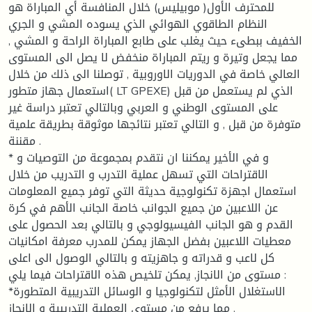
للمحترف الأول( موبيليس) خلال المنافسة أي المباراة هو
النظام الطاقوي الهوائي الذي يسوده المشي و الجري
الخفيف ببطىء حيث يغلب على طابع المباراة الراحة و المشي ,
مما يجعل وتيرة و ريتم المباراة منخفض لا يصل الى المستوى
العالي خاصة في الدوريات الاوروبية , توصلنا الى ذلك من خلال
استعمال جهاز متطور( LT GPEXE) الذي لم يستعمل من قبل
على المستوى الوطني و العربي وبالتالي تعتبر دراسة غير
متوفرة من قبل , و التالي تعتبر نتائجها موثوقة بطريقة علمية
مقننة .
* و في الأخير يمكننا ان نتقدم بمجموعة من التوصيات و
الاقتراحات التي تسهل عملية التدرب و التدريب من خلال
استعمال اجهزة تكنولوجية حديثة التي توفر جميع المعلومات
عن اللاعبين من جميع الجوانب خاصة الجانب الأهم في كرة
القدم و هو الجانب الفيسيولوجي و بالتالي بعد الحصول على
معطيات اللاعبين بفضل الجهاز يمكن للمدرب معرفة امكانيات
كل لاعب و قدراته و جاهزيته و بالتالي الوصول الى اعلى
مستوى من الانجاز, يمكن تلخيص هذه الاقتراحات فيما يلي :
*الاستغلال الأمثل لتكنولوجيا و الوسائل التدريبية المتطورة
مما يرفع من مستوى العملية التدريبية و الانجاز .