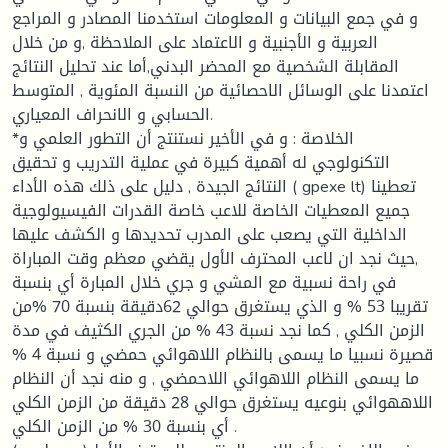
و في جمع البيانات و المعلومات استخدمنا المصادر و المراجع
العربية و الأجنبية و الاعتماد على الملاحظة ,و من خلال
المقابلة الشخصية مع المحضر البدني,أما عند تحليل النتائج
اعتمدنا على الوسائل الاحصائية من النسبة المئوية , المتوسط
الحسابي و الانحراف المعياري.
*الخلاصة : و في الأخير نستنتج أن التطور العلمي و
التكنولوجي له أهمية كبيرة في عملية التدريب و تحقيق
النتائج الجيدة , دليل على ذلك هذه الأداء ( gpexe lt) تعطينا
جميع المعطيات الخاصة للاعب خاصة القدرات الفيسيولوجية
الداخلية التي يصعب على المدرب تحديدها و الكشف عليها
,حيث نجد ان لاعب المحترف الأول يقضي معظم وقت المباراة
في راحة نسبية مع المشي و جري خلال المبارة أي بنسبة
تقريبا 53 % و الذي يستغرق حوالي 62دقيقة بنسبة 70 %من
الزمن الكلي , كما نجد نسبة 43 % من الجري الكثيف في مدة
قصيرة نسبيا ما يسمى بالنظام اللاهوائي حمضي و نسبة 4 %
ما يسمى النظام اللاهوائي اللاحمضي , و منه نجد أن النظام
اللاههوائي بنوعيه يستغرق حوالي 28 دقيقة من الزمن الكلي
أي بنسبة 30 % من الزمن الكلي .