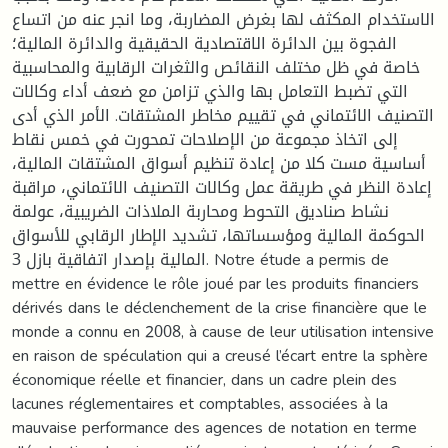
الاستخدام المكثف لها بغرض المضاربة، وما انجر عنه من اتساع
الفجوة بين الدائرة الاقتصادية الحقيقية والدائرة المالية؛
خاصة في ظل مختلف النقائص والثغرات الرقابية والمحاسبية
التي تضبط التعامل بها والذي تزامن مع ضعف أداء وكالات
التصنيف الائتماني في تقييم مخاطر المشتقات. الأمر الذي أدى
إلى اتخاذ مجموعة من الإصلاحات تمحورت في خمس نقاط
أساسية مست كلا من إعادة تنظيم أسواق المشتقات المالية،
إعادة النظر في طريقة عمل وكالات التصنيف الائتماني، مراقبة
نشاط صناديق التحوط ومحاربة الملاذات الضريبية، عولمة
الحوكمة المالية ومؤسساتها، تشديد الإطار الرقابي للأسواق
المالية بإصدار اتفاقية بازل 3. Notre étude a permis de
mettre en évidence le rôle joué par les produits financiers
dérivés dans le déclenchement de la crise financière que le
monde a connu en 2008, à cause de leur utilisation intensive
en raison de spéculation qui a creusé l’écart entre la sphère
économique réelle et financier, dans un cadre plein des
lacunes réglementaires et comptables, associées à la
mauvaise performance des agences de notation en terme