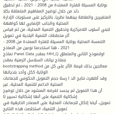
بولاية المسيلة للفترة الممتدة من 2008 - 2021 ، تم تحقيق
ذلد من خلال توضيح المفاهيم المتعلقة بكلا
المتغيرين والعلاقة بينهما نظريا، بالتركيز على مستويات الإدارة
المحلية والجانب الإنمايي لها كواههة
لتبني أسلوب اللامركزية وتحقيق التنمية المحلية، من ثم قياس
أثر مخططات التنمية البلدية في تمويل
التنمسة المحلية بولاية المسيلة للفترة الممتدة من 2008 -
2021 ، هنا استخدمنا نوعين من النماذج
نماذج Panel Data بمقدر MM_Q اولنموذج الثاني والمتعلق
بنماذج بيانات السلاسل الزمنية بمقدر
bootstrapping method معالجين بذلك قيمة الأثر على كل من
الولاية ككل وأحد بلدياتها.
وقد أظهرت نتايج الد ا رسة حجم التمويل الحكومي للجماعات
المحلية الداعم للتنمية المحلية، غير
أن هذا التمويل لم يجسد لغرضه المنشود من خلال توضيح
إشكالية التنمية على أنها إشكالية تسيير لا
تمويل، أيضا إتكال للجماعات المحلية على المصادر الخارهية في
تمويل التنمية، استخلصت هذه النتايج